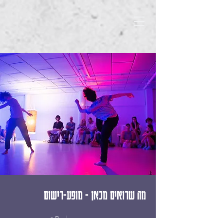
מה שרואים מכאן - מופע-רישום